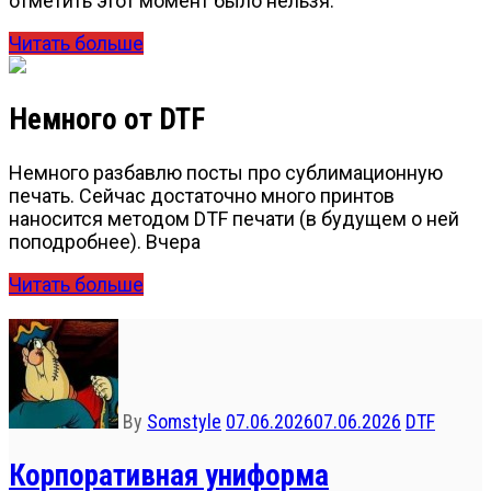
отметить этот момент было нельзя.
Читать больше
Немного от DTF
Немного разбавлю посты про сублимационную
печать. Сейчас достаточно много принтов
наносится методом DTF печати (в будущем о ней
поподробнее). Вчера
Читать больше
By
Somstyle
07.06.2026
07.06.2026
DTF
Корпоративная униформа