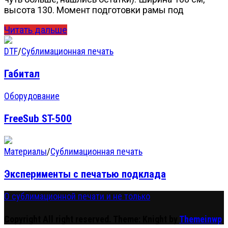
высота 130. Момент подготовки рамы под
Читать дальше
DTF
/
Сублимационная печать
Габитал
Оборудование
FreeSub ST-500
Материалы
/
Сублимационная печать
Эксперименты с печатью подклада
О сублимационной печати и не только
Copyright All right reserved.
Theme: Knight by
Themeinwp