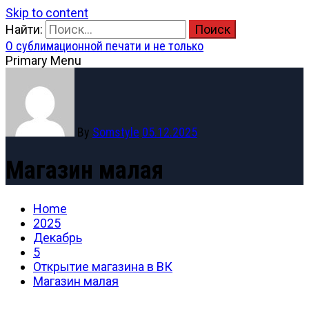
Skip to content
Найти:
О сублимационной печати и не только
Primary Menu
By
Somstyle
05.12.2025
Магазин малая
Home
2025
Декабрь
5
Открытие магазина в ВК
Магазин малая