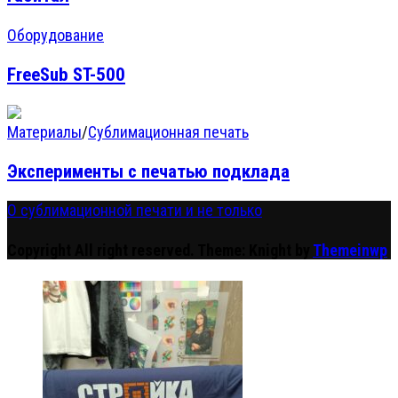
Оборудование
FreeSub ST-500
Материалы
/
Сублимационная печать
Эксперименты с печатью подклада
О сублимационной печати и не только
Copyright All right reserved.
Theme: Knight by
Themeinwp