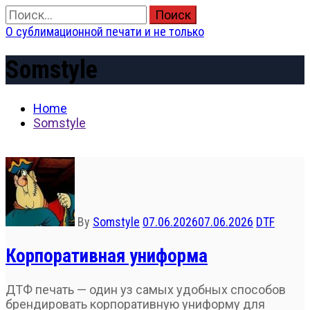
Skip
Найти:
to
О сублимационной печати и не только
content
Primary
Menu
Somstyle
Home
Somstyle
By
Somstyle
07.06.2026
07.06.2026
DTF
Корпоративная униформа
ДТФ печать — один уз самых удобных способов
брендировать корпоративную униформу для