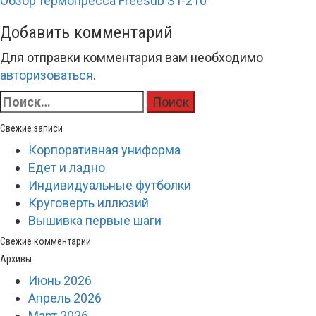
Навигация
Обзор термопресса Freesub ST-210
запись
по
Добавить комментарий
записям
Для отправки комментария вам необходимо
авторизоваться
.
Найти:
Свежие записи
Корпоративная униформа
Едет и ладно
Индивидуальные футболки
Круговерть иллюзий
Вышивка первые шаги
Свежие комментарии
Архивы
Июнь 2026
Апрель 2026
Март 2026