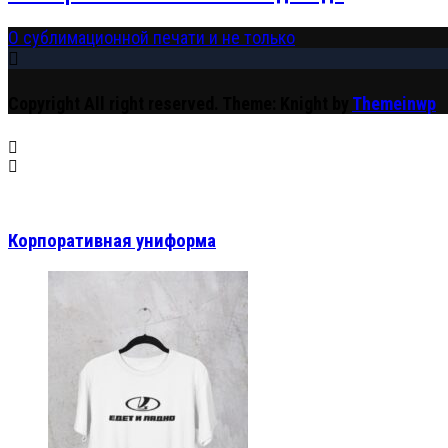
О сублимационной печати и не только
Copyright All right reserved.
Theme: Knight by
Themeinwp
Корпоративная униформа