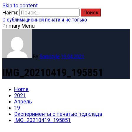
Skip to content
Найти:
О сублимационной печати и не только
Primary Menu
By
Somstyle
19.04.2021
IMG_20210419_195851
Home
2021
Апрель
19
Эксперименты с печатью подклада
IMG_20210419_195851