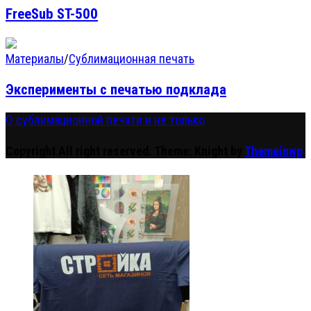
FreeSub ST-500
Материалы
/
Сублимационная печать
Эксперименты с печатью подклада
О сублимационной печати и не только
Copyright All right reserved.
Theme: Knight by
Themeinwp