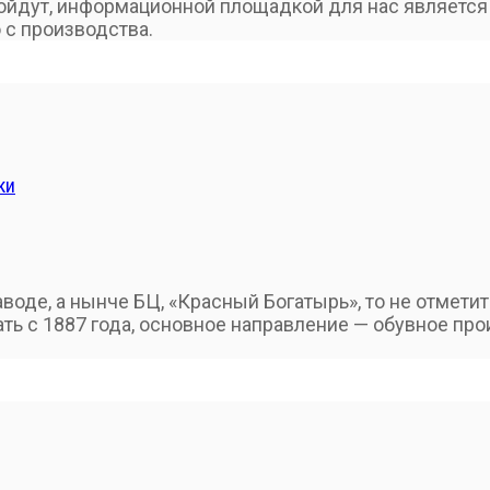
дойдут, информационной площадкой для нас является 
 с производства.
ки
воде, а нынче БЦ, «Красный Богатырь», то не отмети
ь с 1887 года, основное направление — обувное прои