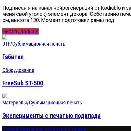
Подписан я на канал нейрогенераций от Kodiablo и 
меня свой уголок) элемент декора. Собственно печ
см, высота 130. Момент подготовки рамы под
Читать дальше
DTF
/
Сублимационная печать
Габитал
Оборудование
FreeSub ST-500
Материалы
/
Сублимационная печать
Эксперименты с печатью подклада
О сублимационной печати и не только