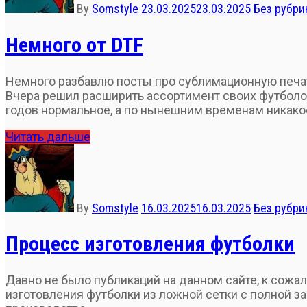
By
Somstyle
23.03.2025
23.03.2025
Без рубри
Немного от DTF
Немного разбавлю посты про сублимационную печать
Вчера решил расширить ассортимент своих футболок 
годов нормальное, а по нынешним временам никакое
Читать дальше
By
Somstyle
16.03.2025
16.03.2025
Без рубри
Процесс изготовления футболки
Давно не было публикаций на данном сайте, к сожа
изготовления футболки из ложной сетки с полной 