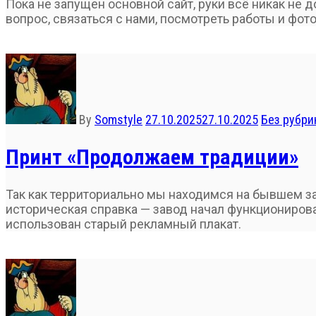
Пока не запущен основной сайт, руки всё никак не 
вопрос, связаться с нами, посмотреть работы и фото
By
Somstyle
27.10.2025
27.10.2025
Без рубри
Принт «Продолжаем традиции»
Так как территориально мы находимся на бывшем за
историческая справка — завод начал функционироват
использован старый рекламный плакат.