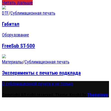
Читать дальше
DTF
/
Сублимационная печать
Габитал
Оборудование
FreeSub ST-500
Материалы
/
Сублимационная печать
Эксперименты с печатью подклада
О сублимационной печати и не только
Copyright All right reserved.
Theme: Knight by
Themeinwp